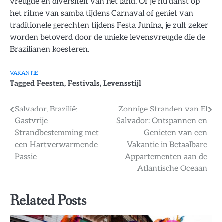
vreugde en diversiteit van het land. Of je nu danst op
het ritme van samba tijdens Carnaval of geniet van
traditionele gerechten tijdens Festa Junina, je zult zeker
worden betoverd door de unieke levensvreugde die de
Brazilianen koesteren.
VAKANTIE
Tagged
Feesten
,
Festivals
,
Levensstijl
Bericht
Salvador, Brazilië:
Zonnige Stranden van El
Gastvrije
Salvador: Ontspannen en
navigatie
Strandbestemming met
Genieten van een
een Hartverwarmende
Vakantie in Betaalbare
Passie
Appartementen aan de
Atlantische Oceaan
Related Posts