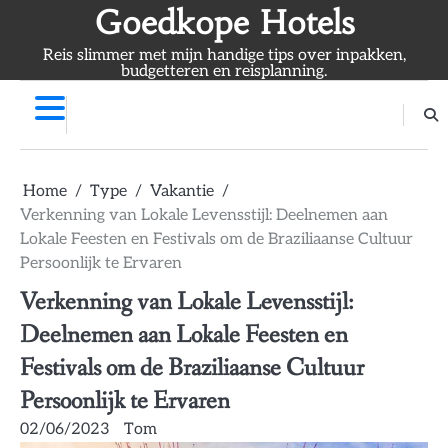
Skip
Goedkope Hotels
to
Reis slimmer met mijn handige tips over inpakken,
content
budgetteren en reisplanning.
Home
Type
Vakantie
Verkenning van Lokale Levensstijl: Deelnemen aan
Lokale Feesten en Festivals om de Braziliaanse Cultuur
Persoonlijk te Ervaren
Verkenning van Lokale Levensstijl:
Deelnemen aan Lokale Feesten en
Festivals om de Braziliaanse Cultuur
Persoonlijk te Ervaren
02/06/2023
Tom