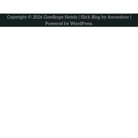
Copyright © 2026
Goedkope Hotels
| Slick Blog by
Ascendoor
|
Powered by
WordPress
.