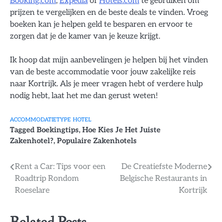
Booking.com
,
Expedia
of
Hotels.com
te gebruiken om
prijzen te vergelijken en de beste deals te vinden. Vroeg
boeken kan je helpen geld te besparen en ervoor te
zorgen dat je de kamer van je keuze krijgt.
Ik hoop dat mijn aanbevelingen je helpen bij het vinden
van de beste accommodatie voor jouw zakelijke reis
naar Kortrijk. Als je meer vragen hebt of verdere hulp
nodig hebt, laat het me dan gerust weten!
ACCOMMODATIETYPE
HOTEL
Tagged
Boekingtips
,
Hoe Kies Je Het Juiste
Zakenhotel?
,
Populaire Zakenhotels
Bericht
Rent a Car: Tips voor een
De Creatiefste Moderne
Roadtrip Rondom
Belgische Restaurants in
navigatie
Roeselare
Kortrijk