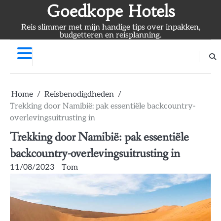
Skip
Goedkope Hotels
to
Reis slimmer met mijn handige tips over inpakken,
content
budgetteren en reisplanning.
Home
Reisbenodigdheden
Trekking door Namibië: pak essentiële backcountry-
overlevingsuitrusting in
Trekking door Namibië: pak essentiële
backcountry-overlevingsuitrusting in
11/08/2023
Tom