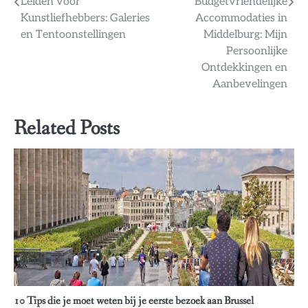
Bericht
Leiden voor
Budgetvriendelijke
Kunstliefhebbers: Galeries
Accommodaties in
navigatie
en Tentoonstellingen
Middelburg: Mijn
Persoonlijke
Ontdekkingen en
Aanbevelingen
Related Posts
10 Tips die je moet weten bij je eerste bezoek aan Brussel