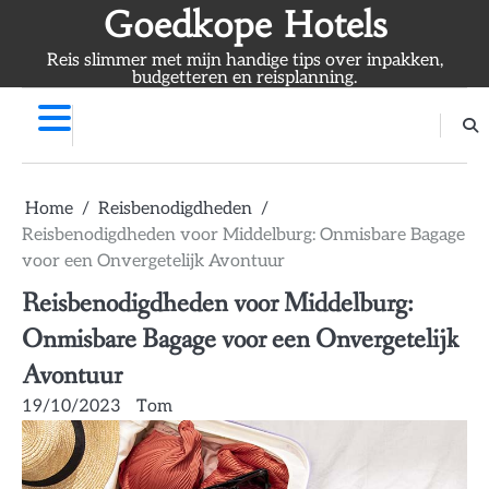
Skip
Goedkope Hotels
to
Reis slimmer met mijn handige tips over inpakken,
content
budgetteren en reisplanning.
Home
Reisbenodigdheden
Reisbenodigdheden voor Middelburg: Onmisbare Bagage
voor een Onvergetelijk Avontuur
Reisbenodigdheden voor Middelburg:
Onmisbare Bagage voor een Onvergetelijk
Avontuur
19/10/2023
Tom