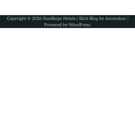
Copyright © 2026
Goedkope Hotels
| Slick Blog by
Ascendoor
|
Powered by
WordPress
.