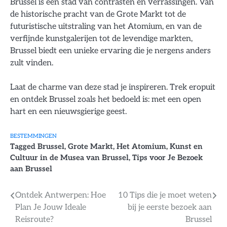
Brussel is een stad van contrasten en verrassingen. Van
de historische pracht van de Grote Markt tot de
futuristische uitstraling van het Atomium, en van de
verfijnde kunstgalerijen tot de levendige markten,
Brussel biedt een unieke ervaring die je nergens anders
zult vinden.
Laat de charme van deze stad je inspireren. Trek eropuit
en ontdek Brussel zoals het bedoeld is: met een open
hart en een nieuwsgierige geest.
BESTEMMINGEN
Tagged
Brussel
,
Grote Markt
,
Het Atomium
,
Kunst en
Cultuur in de Musea van Brussel
,
Tips voor Je Bezoek
aan Brussel
Bericht
Ontdek Antwerpen: Hoe
10 Tips die je moet weten
Plan Je Jouw Ideale
bij je eerste bezoek aan
navigatie
Reisroute?
Brussel