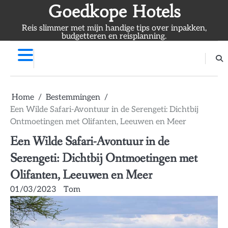
Skip
Goedkope Hotels
to
Reis slimmer met mijn handige tips over inpakken,
content
budgetteren en reisplanning.
Home
Bestemmingen
Een Wilde Safari-Avontuur in de Serengeti: Dichtbij
Ontmoetingen met Olifanten, Leeuwen en Meer
Een Wilde Safari-Avontuur in de
Serengeti: Dichtbij Ontmoetingen met
Olifanten, Leeuwen en Meer
01/03/2023
Tom