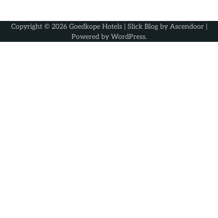
Copyright © 2026
Goedkope Hotels
| Slick Blog by
Ascendoor
|
Powered by
WordPress
.