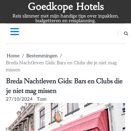
Skip
Goedkope Hotels
to
Reis slimmer met mijn handige tips over inpakken,
content
budgetteren en reisplanning.
Home
Bestemmingen
Breda Nachtleven Gids: Bars en Clubs die je niet mag
missen
Breda Nachtleven Gids: Bars en Clubs die
je niet mag missen
27/10/2024
Tom