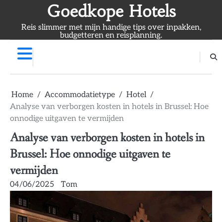
Skip
Goedkope Hotels
to
Reis slimmer met mijn handige tips over inpakken,
content
budgetteren en reisplanning.
Home
Accommodatietype
Hotel
Analyse van verborgen kosten in hotels in Brussel: Hoe
onnodige uitgaven te vermijden
Analyse van verborgen kosten in hotels in
Brussel: Hoe onnodige uitgaven te
vermijden
04/06/2025
Tom