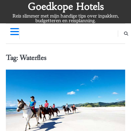
Skip
Goedkope Hotels
to
Reis slimmer met mijn handige tips over inpakken,
content
budgetteren en reisplanning.
Tag:
Waterfles