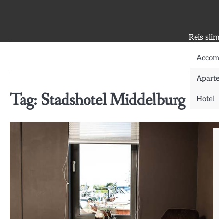
Skip
to
content
Reis sli
Accom
Apart
Tag:
Stadshotel Middelburg
Hotel