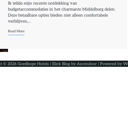
Ik wilde mijn recente ontdekking van
budgetaccommodaties in het charmante Middelburg delen.
Deze betaalbare opties bieden niet alleen comfortabele
verblijven,…
Read More
ht © 2026
Goedkope Hotels
| Slick Blog by
Ascendoor
| Powered by
Wo