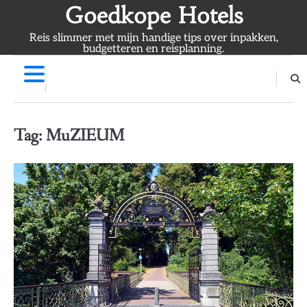
Skip
Goedkope Hotels
to
Reis slimmer met mijn handige tips over inpakken,
content
budgetteren en reisplanning.
Tag:
MuZIEUM