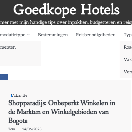
Goedkope Hotels
mmer met mijn handige tips over inpakken, budgetteren en reis
modatietype
Bestemmingen
Reisbenodigdheden
Typ
ementen
Roa
Vak
Verr
Vakantie
Shopparadijs: Onbeperkt Winkelen in
de Markten en Winkelgebieden van
Bogota
Tom
14/06/2023