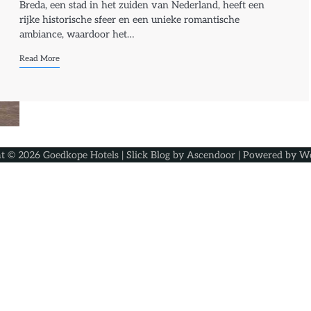
Breda, een stad in het zuiden van Nederland, heeft een
rijke historische sfeer en een unieke romantische
ambiance, waardoor het…
Read More
ht © 2026
Goedkope Hotels
| Slick Blog by
Ascendoor
| Powered by
Wo