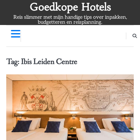
Skip
Goedkope Hotels
to
Reis slimmer met mijn handige tips over inpakken,
content
budgetteren en reisplanning.
Tag:
Ibis Leiden Centre