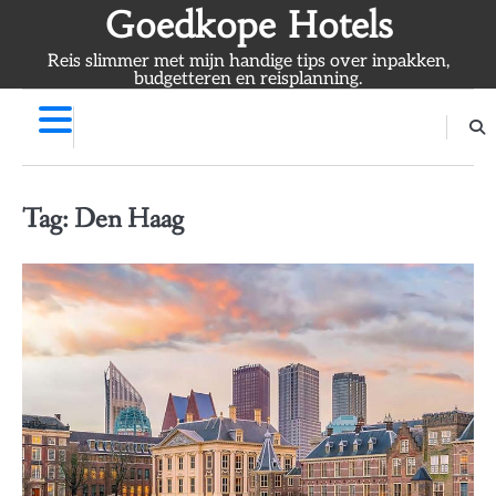
Skip
Goedkope Hotels
to
Reis slimmer met mijn handige tips over inpakken,
content
budgetteren en reisplanning.
Tag:
Den Haag